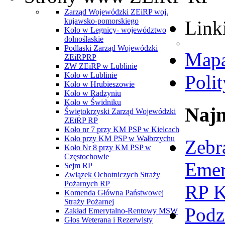
Zarząd Wojewódzki ZEiRP woj.
kujawsko-pomorskiego
Link
Koło w Legnicy- województwo
dolnoślaskie
Podlaski Zarząd Wojewódzki
Mapa
ZEiRPRP
ZW ZEiRP w Lublinie
Koło w Lublinie
Poli
Koło w Hrubieszowie
Koło w Radzyniu
Koło w Świdniku
Najn
Świętokrzyski Zarząd Wojewódzki
ZEiRP RP
Koło nr 7 przy KM PSP w Kielcach
Koło przy KM PSP w Wałbrzychu
Zebr
Koło Nr 8 przy KM PSP w
Częstochowie
Emer
Sejm RP
Związek Ochotniczych Straży
Pożarnych RP
RP K
Komenda Główna Państwowej
Straży Pożarnej
Podz
Zakład Emerytalno-Rentowy MSW
Głos Weterana i Rezerwisty