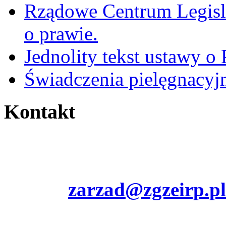
Rządowe Centrum Legisla
o prawie.
Jednolity tekst ustawy o 
Świadczenia pielęgnacyj
Kontakt
00-891 Warszawa
ul. Chłodna 3
e-mail:
zarzad@zgzeirp.pl
NIP 527-23-12-733