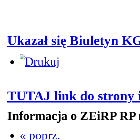
KRS 0000159843
REGON 016400767
Ukazał się Biuletyn K
TUTAJ link do strony 
Informacja o ZEiRP RP n
« poprz.